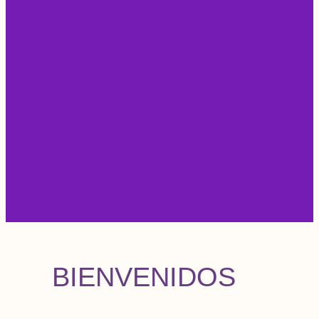
BIENVENIDOS
¿Sueña con un mundo libre de
explotación, violencia y dominación?
¿Anhela que todos podamos tener lo
que necesitamos para prosperar, elegir
paz en lugar de guerra, vivir en
armonía con todos los seres con
quienes compartimos este abundante y
generoso planeta?
Las economías solidarias son integrales
para la construcción de este mundo tan
anhelado y deseado. Si trabajamos
juntos con las prácticas y principios
descritos en este sitio, podemos